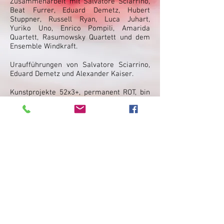
Zusammenarbeit mit Salvatore Sciarrino,
Beat Furrer, Eduard Demetz, Hubert
Stuppner, Russell Ryan, Luca Juhart,
Yuriko Uno, Enrico Pompili, Amarida
Quartett, Rasumowsky Quartett und dem
Ensemble Windkraft.
Uraufführungen von Salvatore Sciarrino,
Eduard Demetz und Alexander Kaiser.
Kunstprojekte 52x3+, permanent ROT, bin
bist ist (ARS Electronica Center Linz,
Galerie Zebra Wien, OFF-Festival Wien,
Galerie Prisma Bozen), mehr&meer (diz-
muc München), couleurs du vent (Galerie
Werft.Raum Zürich)
In der Pädagogik geht sie einen sehr
eigenständigen Weg, davon zeugen
zahlreiche Projekte in Zusammenarbeit
mit dem Konservatorium Bozen
(Kompositionen), dem Orff-
Institut/Mozarteum Salzburg (Tanz und
Bewegung) und dem Kunst Gymnasium
Bruneck u.a. Experimente, Komponier-