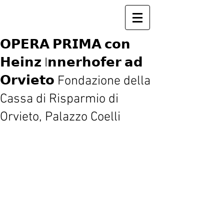
𝗢𝗣𝗘𝗥𝗔 𝗣𝗥𝗜𝗠𝗔 𝗰𝗼𝗻
𝗛𝗲𝗶𝗻𝘇 I𝗻𝗻𝗲𝗿𝗵𝗼𝗳𝗲𝗿 𝗮𝗱
𝗢𝗿𝘃𝗶𝗲𝘁𝗼 Fondazione della
Cassa di Risparmio di
Orvieto, Palazzo Coelli