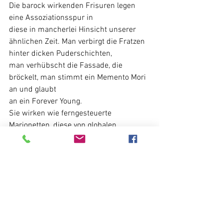
Die barock wirkenden Frisuren legen 
eine Assoziationsspur in
diese in mancherlei Hinsicht unserer 
ähnlichen Zeit. Man verbirgt die Fratzen 
hinter dicken Puderschichten,
man verhübscht die Fassade, die 
bröckelt, man stimmt ein Memento Mori 
an und glaubt
an ein Forever Young.
Sie wirken wie ferngesteuerte 
Marionetten, diese von globalen 
Nachrichten umspülten Informations-
Zombies, je mehr man sich in den Wort- 
und Bildkonglomeraten bewegt desto 
schneller versinkt
man im feinkörnigen 
Nachrichtentreibsand. Sie lassen sich 
umgarnen und fesseln von Bilderfluten
und Textströmen. Nur kurz blitzt 